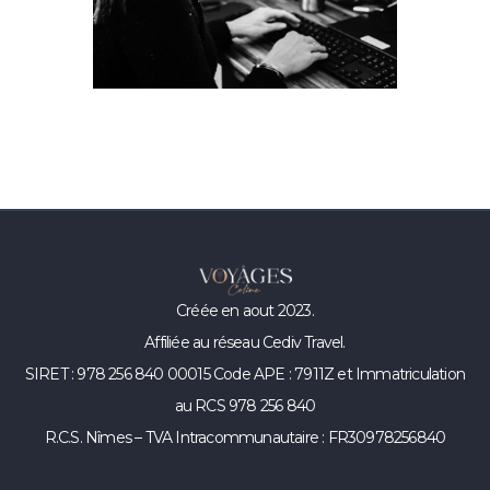
Créée en aout 2023.
Affiliée au réseau Cediv Travel.
SIRET : 978 256 840 00015 Code APE : 7911Z et Immatriculation
au RCS 978 256 840
R.C.S. Nîmes – TVA Intracommunautaire : FR30978256840